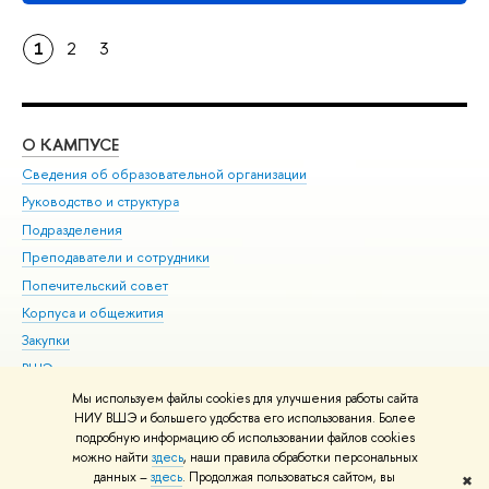
1
2
3
О КАМПУСЕ
ОБ
Сведения об образовательной организации
Мер
Руководство и структура
Мер
Подразделения
Дов
Преподаватели и сотрудники
Ол
Попечительский совет
При
Корпуса и общежития
При
Закупки
Ди
ВШЭ для студентов с ограниченными возможностями
До
здоровья и инвалидностью
Ас
Мы используем файлы cookies для улучшения работы сайта
Версия для слабовидящих
НИУ ВШЭ и большего удобства его использования. Более
Обр
подробную информацию об использовании файлов cookies
Единая платежная страница
можно найти
здесь
, наши правила обработки персональных
данных –
здесь
. Продолжая пользоваться сайтом, вы
✖