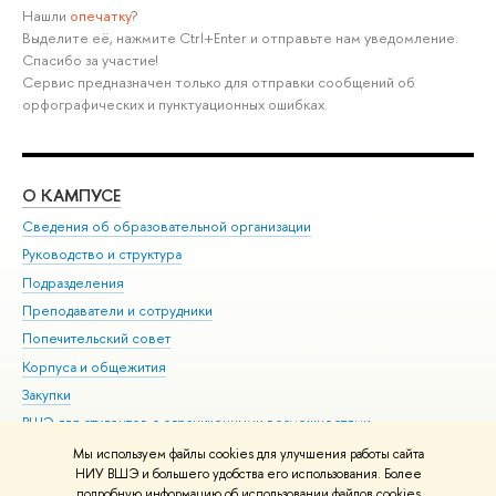
Нашли
опечатку
?
Выделите её, нажмите Ctrl+Enter и отправьте нам уведомление.
Спасибо за участие!
Сервис предназначен только для отправки сообщений об
орфографических и пунктуационных ошибках.
О КАМПУСЕ
ОБ
Сведения об образовательной организации
Мер
Руководство и структура
Мер
Подразделения
Дов
Преподаватели и сотрудники
Ол
Попечительский совет
При
Корпуса и общежития
При
Закупки
Ди
ВШЭ для студентов с ограниченными возможностями
До
здоровья и инвалидностью
Ас
Мы используем файлы cookies для улучшения работы сайта
Версия для слабовидящих
НИУ ВШЭ и большего удобства его использования. Более
Обр
подробную информацию об использовании файлов cookies