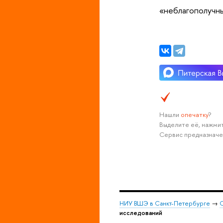
«неблагополучн
Нашли
опечатку
?
Выделите её, нажмит
Сервис предназначе
НИУ ВШЭ в Санкт-Петербурге
→
С
исследований