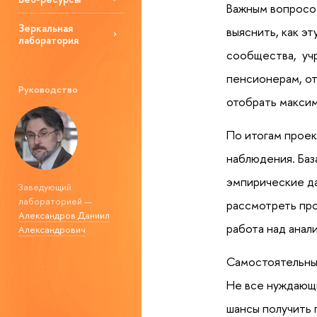
Важным вопросом
Зеркальная
выяснить, как э
лаборатория
сообщества, уч
пенсионерам, от
Руководство
отобрать максим
По итогам проек
наблюдения. Баз
эмпирические да
Заведующий
лабораторией —
рассмотреть про
Александров Даниил
работа над анал
Александрович
Самостоятельны
Не все нуждающи
шансы получить 