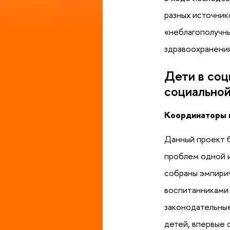
разных источник
«неблагополучны
здравоохранения
Дети в соц
социальной
Координаторы 
Данный проект б
проблем одной и
собраны эмпирич
воспитанниками 
законодательные
детей, впервые 