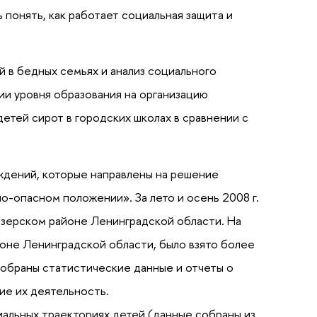
онять, как работает социальная защита и
й в бедных семьях и анализ социального
ии уровня образования на организацию
етей сирот в городских школах в сравнении с
ждений, которые направлены на решение
о-опасном положении». За лето и осень 2008 г.
озерском районе Ленинградской области. На
йоне Ленинградской области, было взято более
собраны статистические данные и отчеты о
ие их деятельность.
иальных траекториях детей (данные собраны из