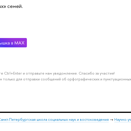
ых» семей.
е Ctrl+Enter и отправьте нам уведомление. Спасибо за участие!
н только для отправки сообщений об орфографических и пунктуационных
анкт-Петербургская школа социальных наук и востоковедения
→
Научно-у