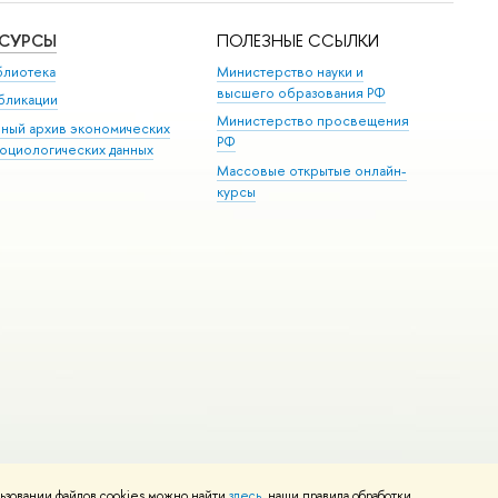
ЕСУРСЫ
ПОЛЕЗНЫЕ ССЫЛКИ
блиотека
Министерство науки и
высшего образования РФ
бликации
Министерство просвещения
иный архив экономических
РФ
социологических данных
Массовые открытые онлайн-
курсы
ьзовании файлов cookies можно найти
здесь
, наши правила обработки
и
Карта сайта