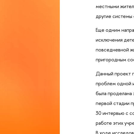
местными жителя
другие системы
Еще одним напра
исключения дете
повседневной жи
пригородным со
Данный проект п
проблем одной и
была проделана 
первой стадии п
30 интервью с с
работе этих учр
В ходе исследов