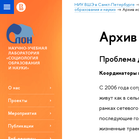
НИУ ВШЭ в Санкт-Петербурге
образования и науки»
Архив и
Архив
Проблема д
Координаторы 
С 2006 года сот
О нас
живут как в сел
Проекты
рамках сетевого
Мероприятия
последующие год
Публикации
жизненные траек
Веб-ресурсы