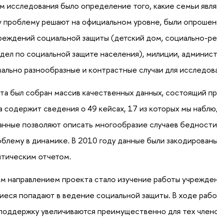
 исследования было определение того, какие семьи являю
ту проблему решают на официальном уровне, были опроше
реждений социальной защиты (детский дом, социально-р
дел по социальной защите населения), милиции, админист
ально разнообразные и контрастные случаи для исследов
та был собран массив качественных данных, состоящий п
а содержит сведения о 49 кейсах, 17 из которых мы набл
нные позволяют описать многообразие случаев бедности,
блему в динамике. В 2010 году данные были закодирован
итическим отчетом.
м направлением проекта стало изучение работы учрежден
еся попадают в ведение социальной защиты. В ходе рабо
поддержку увеличиваются преимущественно для тех член