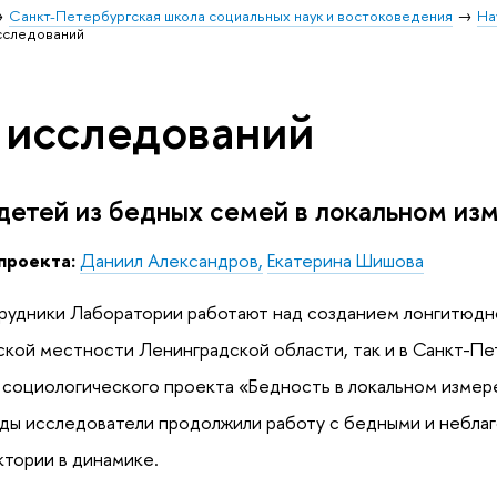
Санкт-Петербургская школа социальных наук и востоковедения
На
сследований
 исследований
етей из бедных семей в локальном из
проекта:
Даниил Александров,
Екатерина Шишова
рудники Лаборатории работают над созданием лонгитюдн
ьской местности Ленинградской области, так и в Санкт-П
 социологического проекта «Бедность в локальном изме
ы исследователи продолжили работу с бедными и неблаг
тории в динамике.