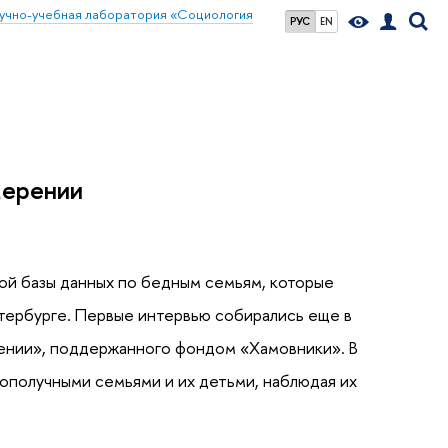
учно-учебная лаборатория «Социология
РУС
EN
мерении
ой базы данных по бедным семьям, которые
етербурге. Первые интервью собирались еще в
рении», поддержанного фондом «Хамовники». В
ополучными семьями и их детьми, наблюдая их