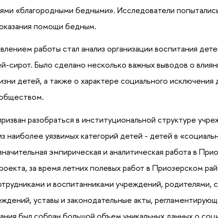
ми «благородными бедными». Исследователи попытались п
 оказания помощи бедным.
влением работы стал анализ организации воспитания дете
й-сирот. Было сделано несколько важных выводов о влиян
зни детей, а также о характере социального исключения д
обществом.
ризван разобраться в институциональной структуре учре
з наиболее уязвимых категорий детей - детей в «социальн
значительная эмпирическая и аналитическая работа в При
роекта, за время летних полевых работ в Приозерском ра
отрудниками и воспитанниками учреждений, родителями, 
еждений, уставы и законодательные акты, регламентирующ
ания был собран большой объем уникальных данных о соц