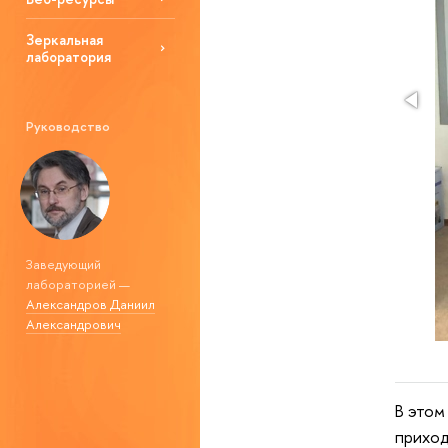
Зеркальная
лаборатория
Руководство
Заведующий
лабораторией —
Александров Даниил
Александрович
В этом
приход