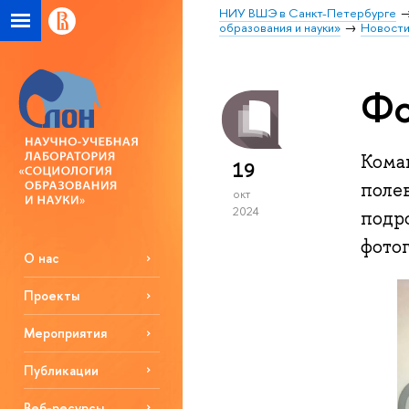
НИУ ВШЭ в Санкт-Петербурге
образования и науки»
Новост
Фо
Кома
19
поле
окт
2024
подр
фото
О нас
Проекты
Мероприятия
Публикации
Веб-ресурсы