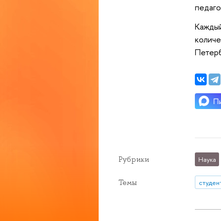
педаго
Каждый
количе
Петерб
Рубрики
Наука
Темы
студен