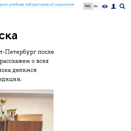
учно-учебная лаборатория «Социология
РУС
EN
ска
т-Петербург после
расскажем о всех
пока делимся
едиции.