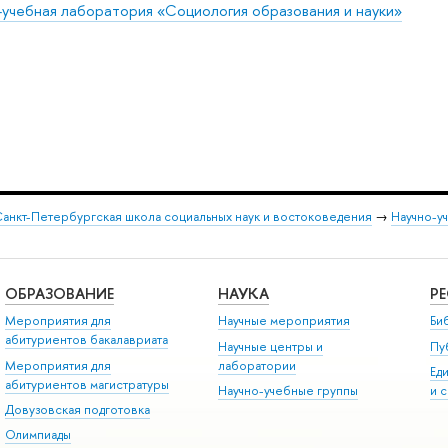
-учебная лаборатория «Социология образования и науки»
анкт-Петербургская школа социальных наук и востоковедения
→
Научно-у
ОБРАЗОВАНИЕ
НАУКА
Р
Мероприятия для
Научные мероприятия
Би
абитуриентов бакалавриата
Научные центры и
Пу
Мероприятия для
лаборатории
Ед
абитуриентов магистратуры
Научно-учебные группы
и 
Довузовская подготовка
Олимпиады