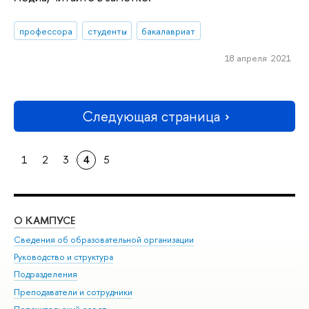
профессора
студенты
бакалавриат
18 апреля 2021
Следующая страница
1
2
3
4
5
О КАМПУСЕ
ОБ
Сведения об образовательной организации
Мер
Руководство и структура
Мер
Подразделения
Дов
Преподаватели и сотрудники
Ол