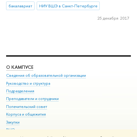
бакалавриат
НИУ ВШЭ в Санкт-Петербурге
25 декабря 2017
О КАМПУСЕ
ОБ
Сведения об образовательной организации
Мер
Руководство и структура
Мер
Подразделения
Дов
Преподаватели и сотрудники
Ол
Попечительский совет
При
Корпуса и общежития
При
Закупки
Ди
ВШЭ для студентов с ограниченными возможностями
До
здоровья и инвалидностью