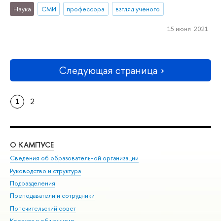
Наука
СМИ
профессора
взгляд ученого
15 июня 2021
Следующая страница
1
2
О КАМПУСЕ
ОБ
Сведения об образовательной организации
Мер
Руководство и структура
Мер
Подразделения
Дов
Преподаватели и сотрудники
Ол
Попечительский совет
При
Корпуса и общежития
При