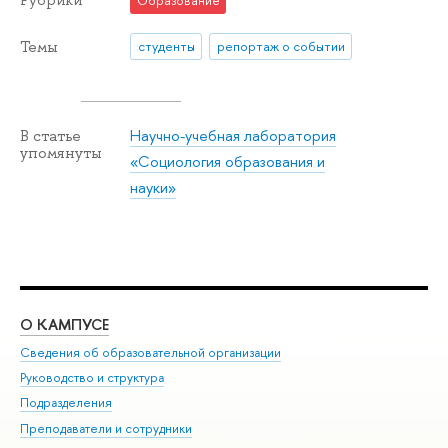
Рубрики
Образование
Темы
студенты
репортаж о событии
Научно-учебная лаборатория
В статье
упомянуты
«Социология образования и
науки»
О КАМПУСЕ
ОБ
Сведения об образовательной организации
Мер
Руководство и структура
Мер
Подразделения
Дов
Преподаватели и сотрудники
Ол