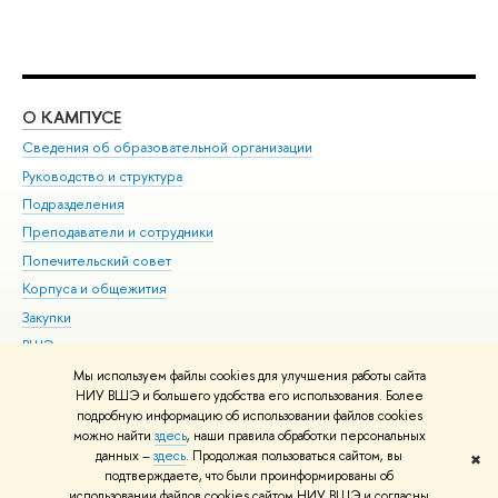
О КАМПУСЕ
ОБ
Сведения об образовательной организации
Мер
Руководство и структура
Мер
Подразделения
Дов
Преподаватели и сотрудники
Ол
Попечительский совет
При
Корпуса и общежития
При
Закупки
Ди
ВШЭ для студентов с ограниченными возможностями
До
здоровья и инвалидностью
Ас
Мы используем файлы cookies для улучшения работы сайта
Версия для слабовидящих
НИУ ВШЭ и большего удобства его использования. Более
Обр
подробную информацию об использовании файлов cookies
Единая платежная страница
можно найти
здесь
, наши правила обработки персональных
данных –
здесь
. Продолжая пользоваться сайтом, вы
✖
Редактору
подтверждаете, что были проинформированы об
© НИУ ВШЭ 1993–2026
Адреса и контакты
Условия использования
использовании файлов cookies сайтом НИУ ВШЭ и согласны