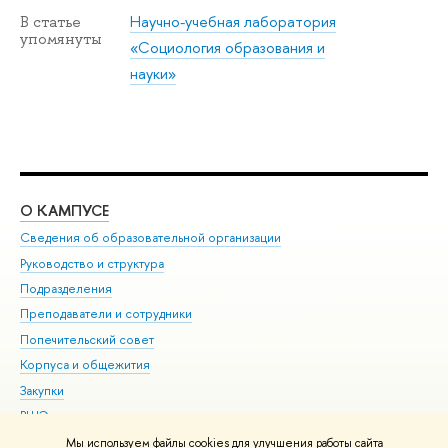
Научно-учебная лаборатория
В статье
упомянуты
«Социология образования и
науки»
О КАМПУСЕ
ОБ
Сведения об образовательной организации
Мер
Руководство и структура
Мер
Подразделения
Дов
Преподаватели и сотрудники
Ол
Попечительский совет
При
Корпуса и общежития
При
Закупки
Ди
ВШЭ для студентов с ограниченными возможностями
До
здоровья и инвалидностью
Ас
Мы используем файлы cookies для улучшения работы сайта