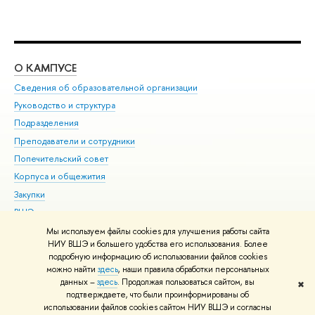
О КАМПУСЕ
ОБ
Сведения об образовательной организации
Мер
Руководство и структура
Мер
Подразделения
Дов
Преподаватели и сотрудники
Ол
Попечительский совет
При
Корпуса и общежития
При
Закупки
Ди
ВШЭ для студентов с ограниченными возможностями
До
здоровья и инвалидностью
Ас
Мы используем файлы cookies для улучшения работы сайта
Версия для слабовидящих
НИУ ВШЭ и большего удобства его использования. Более
Обр
подробную информацию об использовании файлов cookies
Единая платежная страница
можно найти
здесь
, наши правила обработки персональных
данных –
здесь
. Продолжая пользоваться сайтом, вы
✖
Редактору
подтверждаете, что были проинформированы об
© НИУ ВШЭ 1993–2026
Адреса и контакты
Условия использования
использовании файлов cookies сайтом НИУ ВШЭ и согласны