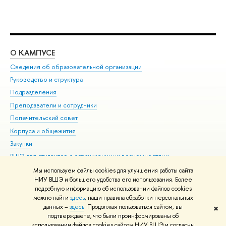
О КАМПУСЕ
ОБ
Сведения об образовательной организации
Мер
Руководство и структура
Мер
Подразделения
Дов
Преподаватели и сотрудники
Ол
Попечительский совет
При
Корпуса и общежития
При
Закупки
Ди
ВШЭ для студентов с ограниченными возможностями
До
здоровья и инвалидностью
Ас
Мы используем файлы cookies для улучшения работы сайта
Версия для слабовидящих
НИУ ВШЭ и большего удобства его использования. Более
Обр
подробную информацию об использовании файлов cookies
Единая платежная страница
можно найти
здесь
, наши правила обработки персональных
данных –
здесь
. Продолжая пользоваться сайтом, вы
✖
Редактору
подтверждаете, что были проинформированы об
© НИУ ВШЭ 1993–2026
Адреса и контакты
Условия использования
использовании файлов cookies сайтом НИУ ВШЭ и согласны