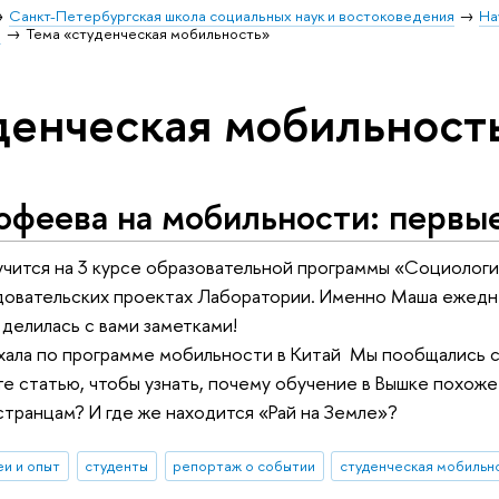
Санкт-Петербургская школа социальных наук и востоковедения
На
и
Тема «студенческая мобильность»
денческая мобильност
феева на мобильности: первые
чится на 3 курсе образовательной программы «Социологи
довательских проектах Лаборатории. Именно Маша ежедне
делилась с вами заметками!
ала по программе мобильности в Китай Мы пообщались с н
те статью, чтобы узнать, почему обучение в Вышке похоже
странцам? И где же находится «Рай на Земле»?
еи и опыт
студенты
репортаж о событии
студенческая мобильн