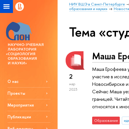
НИУ ВШЭ в Санкт-Петербурге
образования и науки»
Новост
Тема «сту
Маша Еро
Маша Ерофеева у
2
участие в иссле
О нас
Новосибирске и 
мар
2023
Сейчас Маша уех
Проекты
границей. Читай
Мероприятия
относятся к ино
Публикации
Образование
ид
Веб-ресурсы