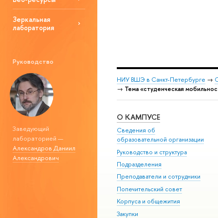
Зеркальная
лаборатория
Руководство
НИУ ВШЭ в Санкт-Петербурге
→
С
→
Тема «студенческая мобильнос
О КАМПУСЕ
Заведующий
Сведения об
лабораторией —
образовательной организации
Александров Даниил
Руководство и структура
Александрович
Подразделения
Преподаватели и сотрудники
Попечительский совет
Корпуса и общежития
Закупки