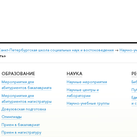
анкт-Петербургская школа социальных наук и востоковедения
→
Научно-у
ть»
ОБРАЗОВАНИЕ
НАУКА
Р
Мероприятия для
Научные мероприятия
Би
абитуриентов бакалавриата
Научные центры и
Пу
Мероприятия для
лаборатории
Ед
абитуриентов магистратуры
Научно-учебные группы
и 
Довузовская подготовка
Олимпиады
Прием в бакалавриат
Прием в магистратуру